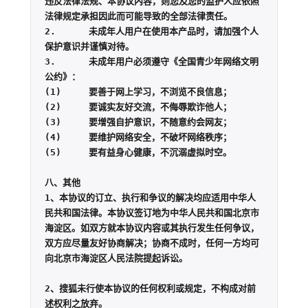
违反法律法规、本协议内容，则您及您的监护人应依照
法律规定承担因此而可能导致的全部法律责任。

2.	未成年人用户在使用本产品时，请加强个人
保护意识并谨慎对待。

3.	未成年用户必须遵守《全国青少年网络文明
公约》：

(1)	要善于网上学习，不浏览不良信息；

(2)	要诚实友好交流，不侮辱欺诈他人；

(3)	要增强自护意识，不随意约会网友；

(4)	要维护网络安全，不破坏网络秩序；

(5)	要有益身心健康，不沉溺虚拟时空。

八、其他

1、本协议的订立、执行和争议的解决均应适用中华人
民共和国法律。本协议签订地为中华人民共和国北京市
海淀区。如双方就本协议内容或其执行发生任何争议，
双方应尽量友好协商解决；协商不成时，任何一方均可
向北京市海淀区人民法院提起诉讼。

2、搜狐未行使本协议的任何权利或规定，不构成对前
述权利之放弃。
