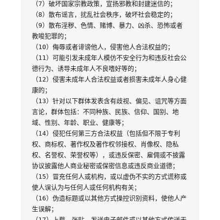
（7）破坏国家宗教政策，宣扬邪教和封建迷信的；

（8）散布谣言，扰乱社会秩序，破坏社会稳定的；

（9）散布淫秽、色情、赌博、暴力、凶杀、恐怖或者
教唆犯罪的；

（10）侮辱或者诽谤他人，侵害他人合法权益的；

（11）可能引发未成年人模仿不安全行为和违反社会公
德行为、诱导未成年人不良嗜好等的；

（12）侵害未成年人合法权益或者损害未成年人身心健
康的；

（13）针对以下群体发表含有歧视、偏见、诅咒等方面
言论，群体包括：不同种族、民族、信仰、国别、地
域、性别、年龄、职业、健康等；

（14）侵犯任何第三方合法权益（包括但不限于专利
权、商标权、著作权及著作权邻接权、肖像权、隐私
权、名誉权、荣誉权等），或违反保密、雇佣或不披露
协议披露他人商业秘密或保密信息或违反商业道德；

（15）冒充任何人或机构，或以虚伪不实的方式谎称或
使人误认为与任何人或任何机构有关；

（16）伪造标题或以其他方式操控识别资料，使他人产
生误解；

（17）上载、张贴、发送电子邮件或以其他方式传送无